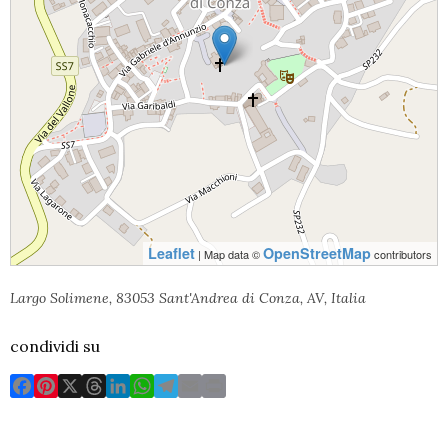
Leaflet
OpenStreetMap
| Map data ©
contributors
Largo Solimene, 83053 Sant'Andrea di Conza, AV, Italia
condividi su
F
P
X
T
L
W
T
E
P
a
i
h
i
h
e
m
r
c
n
r
n
a
l
a
i