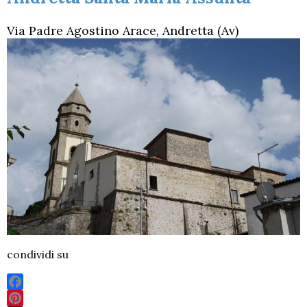
Via Padre Agostino Arace, Andretta (Av)
condividi su
F
P
X
T
L
W
T
E
P
a
i
h
i
h
e
m
r