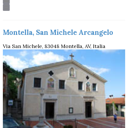
o
e
s
I
p
a
k
s
n
p
m
t
Montella, San Michele Arcangelo
Via San Michele, 83048 Montella, AV, Italia