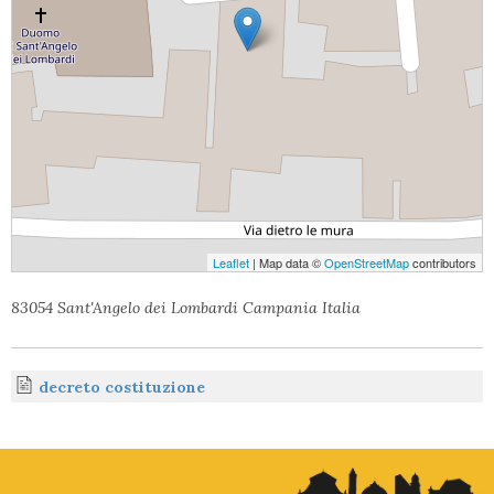
t
Leaflet
| Map data ©
OpenStreetMap
contributors
83054 Sant'Angelo dei Lombardi Campania Italia
decreto costituzione